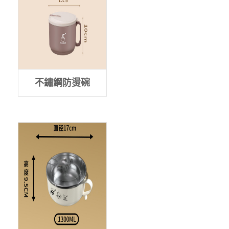
不鏽鋼防燙碗