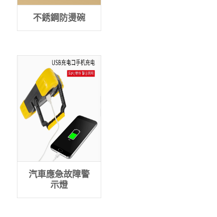
不銹鋼防燙碗
汽車應急故障警
示燈