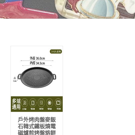
戶外烤肉盤麥飯
石韓式鐵板燒電
磁爐煎烤盤烙餅