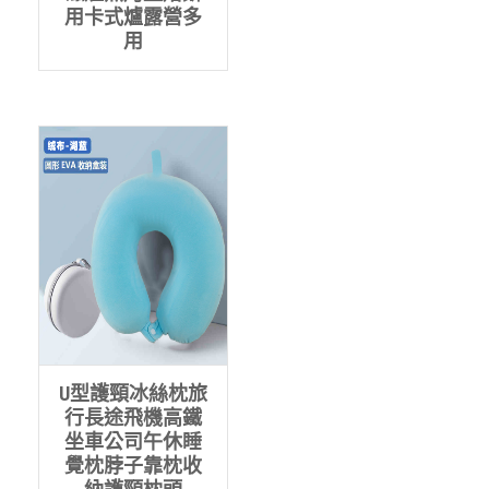
用卡式爐露營多
用
U型護頸冰絲枕旅
行長途飛機高鐵
坐車公司午休睡
覺枕脖子靠枕收