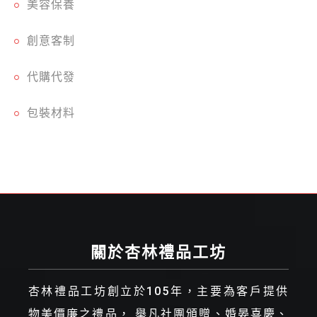
美容保養
創意客制
代購代發
包裝材料
關於杏林禮品工坊
杏林禮品工坊創立於105年，主要為客戶提供
物美價廉之禮品， 舉凡社團頒贈、婚晏喜慶、