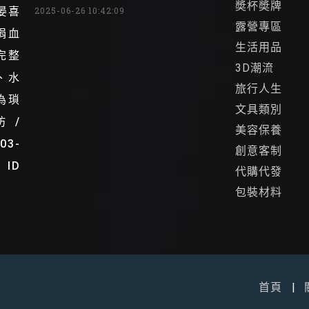
奬杯奬牌
晏喜
2025-06-26 10:42:09
露營專區
捐血
生活用品
完整
3D潮流
、水
旅行人生
為瑣
文具類別
 /
美容保養
03-
創意客制
 ID
代購代發
包裝材料
首頁