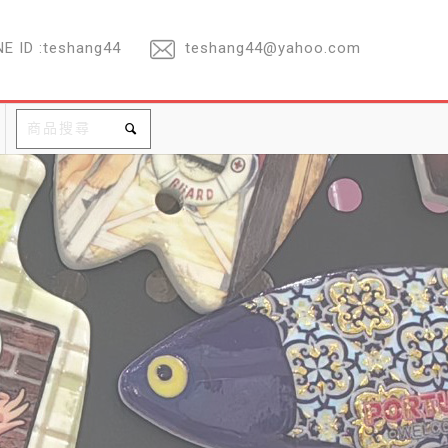
E ID :teshang44
teshang44@yahoo.com